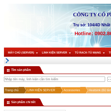
CÔNG TY CỔ 
Trụ sở: 104/4D Nhất 
Hotline: 0902.8
MÁY CHỦ (SERVER)
LINH KIỆN SERVER
TỦ RACK-TỦ MẠNG
T
Tìm sản phẩm
Trang chủ
LINH KIỆN SERVER
Accessories
Heatsink (Bộ tản
Sản phẩm chi tiết