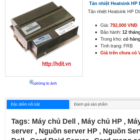
Tản nhiệt Heatsink HP
Tản nhiệt Heatsink HP D
Giá:
792,000 VNĐ
Bảo hành:
12 thán
Trong kho:
có hàn
Tình trạng: FRB
Giá trên chưa có
phóng to ảnh
Đặc điểm nổi bật
Đánh giá sản phẩm
Tags:
Máy chủ Dell
,
Máy chủ HP
,
Máy
server
,
Nguồn server HP
,
Nguồn Ser