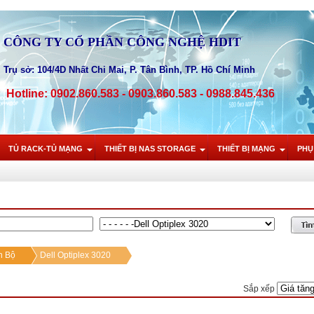
CÔNG TY CỔ PHẦN CÔNG NGHỆ HDIT
Trụ sở: 104/4D Nhất Chi Mai, P. Tân Bình, TP. Hồ Chí Minh
Hotline: 0902.860.583 - 0903.860.583 - 0988.845.436
TỦ RACK-TỦ MẠNG
THIẾT BỊ NAS STORAGE
THIẾT BỊ MẠNG
PHỤ
h Bộ
Dell Optiplex 3020
Sắp xếp