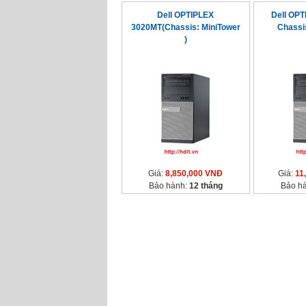
Dell OPTIPLEX
Dell OP
3020MT(Chassis: MiniTower
Chassis
)
Giá:
8,850,000 VNĐ
Giá:
11
Bảo hành:
12 tháng
Bảo h