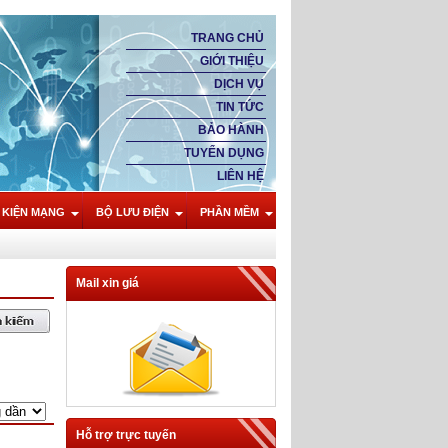
TRANG CHỦ
GIỚI THIỆU
DỊCH VỤ
TIN TỨC
BẢO HÀNH
TUYỂN DỤNG
LIÊN HỆ
 KIỆN MẠNG
BỘ LƯU ĐIỆN
PHẦN MỀM
Mail xin giá
Hỗ trợ trực tuyến