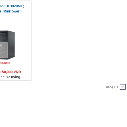
TIPLEX 3020MT(
: MiniTower )
,150,000 VNĐ
ành:
12 tháng
Trang 1/1
<<