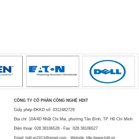
CÔNG TY CỔ PHẦN CÔNG NGHỆ HDIT
Giấy phép ĐKKD số: 0312482729
Địa chỉ: 104/4D Nhất Chi Mai, phường Tân Bình, TP. Hồ Chí Minh
Điện thoại: 028.38106528 - Fax: 028.38106527
Email: hdit.vn2013@gmail.com - Website: http://www.hdit.vn