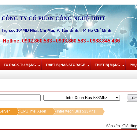
CÔNG TY CỔ PHẦN CÔNG NGHỆ HDIT
Trụ sở: 104/4D Nhất Chi Mai, P. Tân Bình, TP. Hồ Chí Minh
Hotline: 0902.860.583 - 0903.860.583 - 0988.845.436
TỦ RACK-TỦ MẠNG
THIẾT BỊ NAS STORAGE
THIẾT BỊ MẠNG
PHỤ
erver
CPU Intel Xeon
Intel Xeon Bus 533Mhz
Sắp xếp