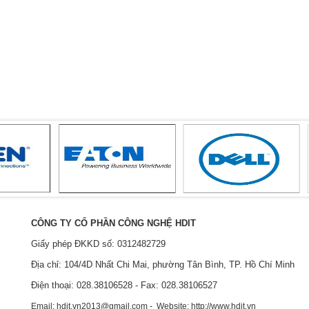
CÔNG TY CỔ PHẦN CÔNG NGHỆ HDIT
Giấy phép ĐKKD số: 0312482729
Địa chỉ: 104/4D Nhất Chi Mai, phường Tân Bình, TP. Hồ Chí Minh
Điện thoại: 028.38106528 - Fax: 028.38106527
Email: hdit.vn2013@gmail.com - Website: http://www.hdit.vn