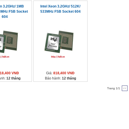
on 3.2GHz/ 1MB
Intel Xeon 3.2GHz/ 512K/
33MHz FSB Socket
533MHz FSB Socket 604
604
18,400 VNĐ
Giá:
818,400 VNĐ
ành:
12 tháng
Bảo hành:
12 tháng
Trang 1/1
<<