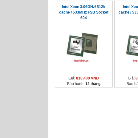
Intel Xeon 3.06GHz/ 512k
Intel Xe
cache / 533MHz FSB Socket
cache / 5
604
Giá:
818,400 VNĐ
Giá:
8
Bảo hành:
12 tháng
Bảo h