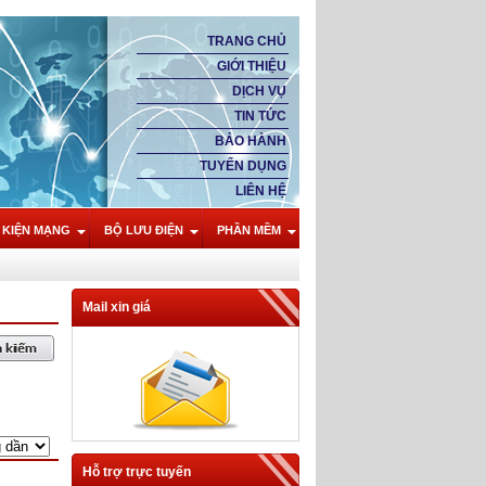
TRANG CHỦ
GIỚI THIỆU
DỊCH VỤ
TIN TỨC
BẢO HÀNH
TUYỂN DỤNG
LIÊN HỆ
 KIỆN MẠNG
BỘ LƯU ĐIỆN
PHẦN MỀM
Mail xin giá
Hỗ trợ trực tuyến