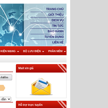
TRANG CHỦ
GIỚI THIỆU
DỊCH VỤ
TIN TỨC
BẢO HÀNH
TUYỂN DỤNG
LIÊN HỆ
 KIỆN MẠNG
BỘ LƯU ĐIỆN
PHẦN MỀM
Mail xin giá
Hỗ trợ trực tuyến