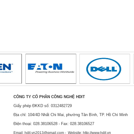
CÔNG TY CỔ PHẦN CÔNG NGHỆ HDIT
Giấy phép ĐKKD số: 0312482729
Địa chỉ: 104/4D Nhất Chi Mai, phường Tân Bình, TP. Hồ Chí Minh
Điện thoại: 028.38106528 - Fax: 028.38106527
Email: hdit.vn2013@gmail.com - Website: http://www.hdit.vn