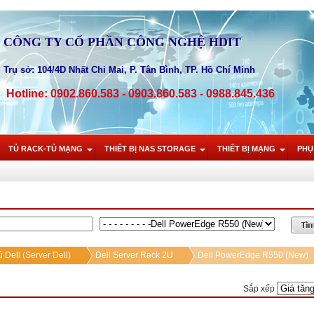
CÔNG TY CỔ PHẦN CÔNG NGHỆ HDIT
Trụ sở: 104/4D Nhất Chi Mai, P. Tân Bình, TP. Hồ Chí Minh
Hotline: 0902.860.583 - 0903.860.583 - 0988.845.436
TỦ RACK-TỦ MẠNG
THIẾT BỊ NAS STORAGE
THIẾT BỊ MẠNG
PHỤ
 Dell (Server Dell)
Dell Server Rack 2U
Dell PowerEdge R550 (New)
Sắp xếp