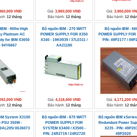
960,000 VNĐ
Giá:
3,960,000 VNĐ
Giá:
3,960,000 V
ành:
12 tháng
Bảo hành:
12 tháng
Bảo hành:
12 thá
IBM - 900w High
Bộ nguồn IBM - 270 WATT
Bộ nguồn IBM - 6
cy Platinum AC
POWER SUPPLY FOR X350
POWER SUPPLY FOR 
ly for IBM X3650
X340 - 19K0939 / 37L0311 /
P/N: 49P2177 / 49P
- 94Y6667
AA21180
092,000 VNĐ
Giá:
4,118,400 VNĐ
Giá:
4,171,200 V
ành:
12 tháng
Bảo hành:
12 tháng
Bảo hành:
12 thá
BM System X3100
Bộ nguồn IBM - 670 WATT
Bộ nguồn IBM xSerie
5 PSU 350W -
POWER SUPPLY FOR
Redundant Power Supp
00AL205/ 00J6073
SYSTEM X3400 / X3500 -
X235 - P/N: 49P203
P/N: 24R2719 / 24R2720
49P2020