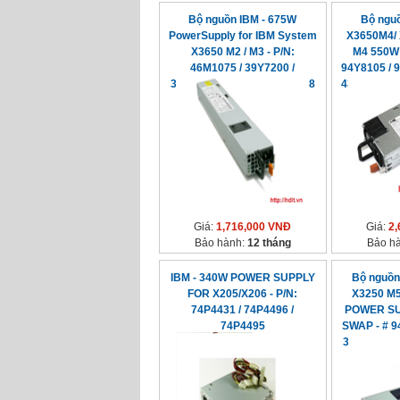
Bộ nguồn IBM - 675W
Bộ ngu
PowerSupply for IBM System
X3650M4/ 
X3650 M2 / M3 - P/N:
M4 550W 
46M1075 / 39Y7200 /
94Y8105 / 
39Y7201/ 39Y7216/ 39Y7218
43X3312 / 
Giá:
1,716,000 VNĐ
Giá:
2,
Bảo hành:
12 tháng
Bảo h
IBM - 340W POWER SUPPLY
Bộ nguồn
FOR X205/X206 - P/N:
X3250 M5
74P4431 / 74P4496 /
POWER SU
74P4495
SWAP - # 9
39Y7229/ 