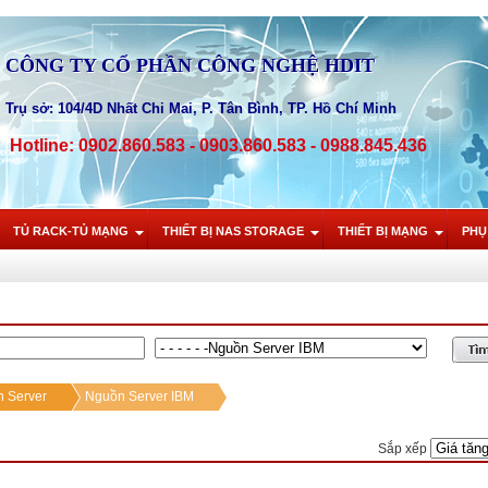
CÔNG TY CỔ PHẦN CÔNG NGHỆ HDIT
Trụ sở: 104/4D Nhất Chi Mai, P. Tân Bình, TP. Hồ Chí Minh
Hotline: 0902.860.583 - 0903.860.583 - 0988.845.436
TỦ RACK-TỦ MẠNG
THIẾT BỊ NAS STORAGE
THIẾT BỊ MẠNG
PHỤ
 Server
Nguồn Server IBM
Sắp xếp