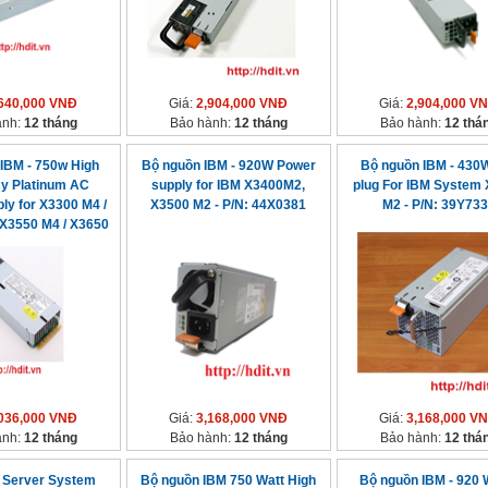
640,000 VNĐ
Giá:
2,904,000 VNĐ
Giá:
2,904,000 V
ành:
12 tháng
Bảo hành:
12 tháng
Bảo hành:
12 thá
IBM - 750w High
Bộ nguồn IBM - 920W Power
Bộ nguồn IBM - 430
cy Platinum AC
supply for IBM X3400M2,
plug For IBM System
ly for X3300 M4 /
X3500 M2 - P/N: 44X0381
M2 - P/N: 39Y73
 X3550 M4 / X3650
669 / 94Y8070 /
1 / 94Y8194 /
/ 7001605-J002
036,000 VNĐ
Giá:
3,168,000 VNĐ
Giá:
3,168,000 V
ành:
12 tháng
Bảo hành:
12 tháng
Bảo hành:
12 thá
 Server System
Bộ nguồn IBM 750 Watt High
Bộ nguồn IBM - 920