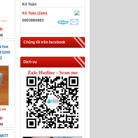
Kế Toán
Kế Toán (Zalo)
0903860983
NĐ
ng
Chúng tôi trên facebook
W Hot
 X3200
32
Dịch vụ
NĐ
ng
 WATT