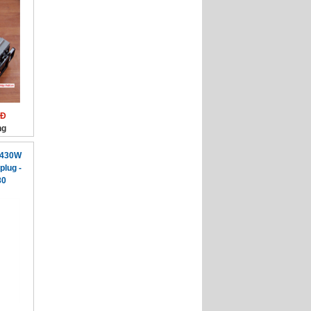
NĐ
ng
 430W
lug -
80