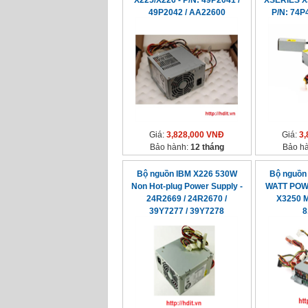
X225/X226 - P/N: 49P2041 /
XSERIES X3
49P2042 / AA22600
P/N: 74P
Giá:
3,828,000 VNĐ
Giá:
3,
Bảo hành:
12 tháng
Bảo h
Bộ nguồn IBM X226 530W
Bộ nguồn
Non Hot-plug Power Supply -
WATT POW
24R2669 / 24R2670 /
X3250 M
39Y7277 / 39Y7278
8