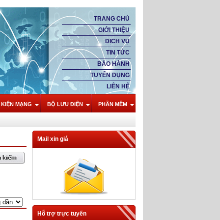
TRANG CHỦ
GIỚI THIỆU
DỊCH VỤ
TIN TỨC
BẢO HÀNH
TUYỂN DỤNG
LIÊN HỆ
 KIỆN MẠNG
BỘ LƯU ĐIỆN
PHẦN MỀM
Mail xin giá
Hỗ trợ trực tuyến