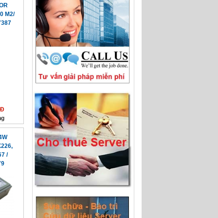
FOR
0 M2/
7387
NĐ
ng
14W
226,
7 /
79