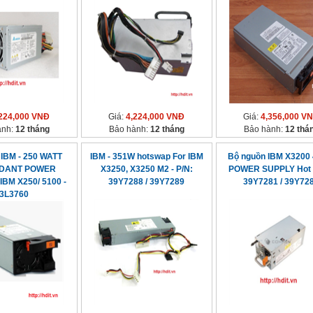
224,000 VNĐ
Giá:
4,224,000 VNĐ
Giá:
4,356,000 V
ành:
12 tháng
Bảo hành:
12 tháng
Bảo hành:
12 thá
 IBM - 250 WATT
IBM - 351W hotswap For IBM
Bộ nguồn IBM X3200
DANT POWER
X3250, X3250 M2 - P/N:
POWER SUPPLY Hot p
IBM X250/ 5100 -
39Y7288 / 39Y7289
39Y7281 / 39Y72
3L3760