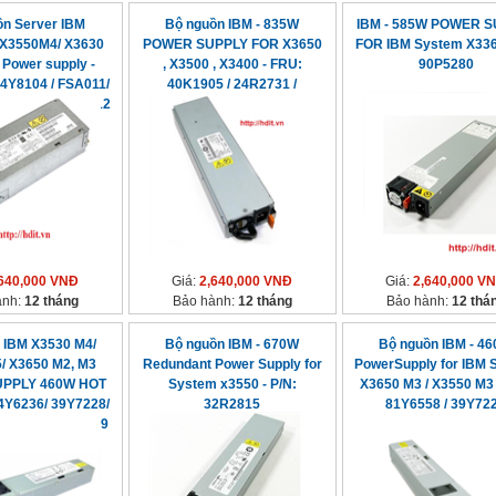
ồn Server IBM
Bộ nguồn IBM - 835W
IBM - 585W POWER 
X3550M4/ X3630
POWER SUPPLY FOR X3650
FOR IBM System X336 
Power supply -
, X3500 , X3400 - FRU:
90P5280
94Y8104 / FSA011/
40K1905 / 24R2731 /
43X3311 / 94Y8112
24R2730
640,000 VNĐ
Giá:
2,640,000 VNĐ
Giá:
2,640,000 V
ành:
12 tháng
Bảo hành:
12 tháng
Bảo hành:
12 thá
 IBM X3530 M4/
Bộ nguồn IBM - 670W
Bộ nguồn IBM - 4
/ X3650 M2, M3
Redundant Power Supply for
PowerSupply for IBM 
PPLY 460W HOT
System x3550 - P/N:
X3650 M3 / X3550 M3 
4Y6236/ 39Y7228/
32R2815
81Y6558 / 39Y72
69Y5938/ 69Y5939