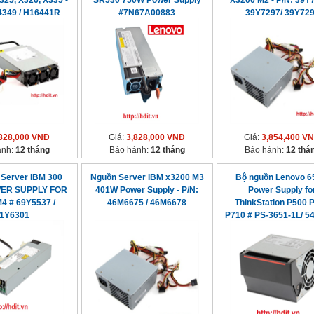
25, X326, X335 -
SR530 750W Power Supply
X3200 M2 - P/N: 39Y7
4349 / H16441R
#7N67A00883
39Y7297/ 39Y72
828,000 VNĐ
Giá:
3,828,000 VNĐ
Giá:
3,854,400 V
ành:
12 tháng
Bảo hành:
12 tháng
Bảo hành:
12 thá
 Server IBM 300
Nguồn Server IBM x3200 M3
Bộ nguồn Lenovo 
ER SUPPLY FOR
401W Power Supply - P/N:
Power Supply fo
4 # 69Y5537 /
46M6675 / 46M6678
ThinkStation P500 
1Y6301
P710 # PS-3651-1L/ 5