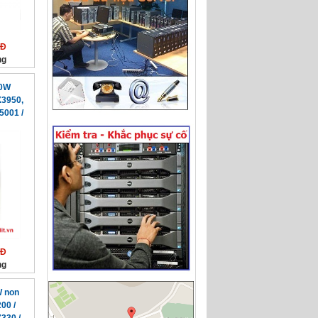
NĐ
ng
00W
3950,
5001 /
NĐ
ng
W non
00 /