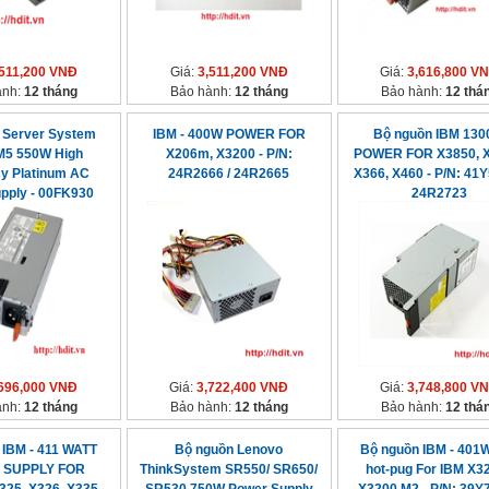
,511,200 VNĐ
Giá:
3,511,200 VNĐ
Giá:
3,616,800 V
ành:
12 tháng
Bảo hành:
12 tháng
Bảo hành:
12 thá
 Server System
IBM - 400W POWER FOR
Bộ nguồn IBM 13
M5 550W High
X206m, X3200 - P/N:
POWER FOR X3850, X
cy Platinum AC
24R2666 / 24R2665
X366, X460 - P/N: 41Y
pply - 00FK930
24R2723
696,000 VNĐ
Giá:
3,722,400 VNĐ
Giá:
3,748,800 V
ành:
12 tháng
Bảo hành:
12 tháng
Bảo hành:
12 thá
 IBM - 411 WATT
Bộ nguồn Lenovo
Bộ nguồn IBM - 401
 SUPPLY FOR
ThinkSystem SR550/ SR650/
hot-pug For IBM X32