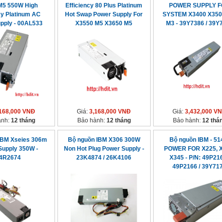
M5 550W High
Efficiency 80 Plus Platinum
POWER SUPPLY 
cy Platinum AC
Hot Swap Power Supply For
SYSTEM X3400 X350
pply - 00AL533
X3550 M5 X3650 M5
M3 - 39Y7386 / 39Y
#94Y8142
168,000 VNĐ
Giá:
3,168,000 VNĐ
Giá:
3,432,000 V
ành:
12 tháng
Bảo hành:
12 tháng
Bảo hành:
12 thá
IBM Xseies 306m
Bộ nguồn IBM X306 300W
Bộ nguồn IBM - 5
Supply 350W -
Non Hot Plug Power Supply -
POWER FOR X225, X
4R2674
23K4874 / 26K4106
X345 - P/N: 49P216
49P2166 / 39Y71