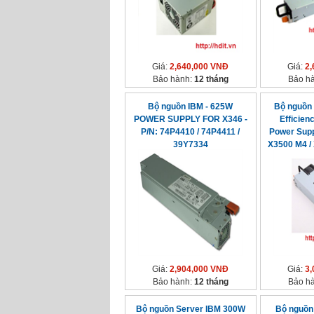
Giá:
2,640,000 VNĐ
Giá:
2,
Bảo hành:
12 tháng
Bảo h
Bộ nguồn IBM - 625W
Bộ nguồn 
POWER SUPPLY FOR X346 -
Efficien
P/N: 74P4410 / 74P4411 /
Power Supp
39Y7334
X3500 M4 /
M4- 94Y6
94Y807
94Y8309 
Giá:
2,904,000 VNĐ
Giá:
3,
Bảo hành:
12 tháng
Bảo h
Bộ nguồn Server IBM 300W
Bộ nguồn