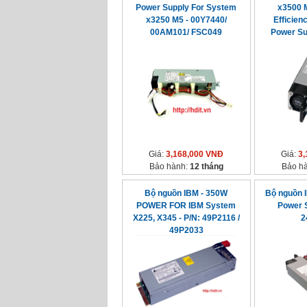
Power Supply For System
x3500 
x3250 M5 - 00Y7440/
Efficien
00AM101/ FSC049
Power Su
Giá:
3,168,000 VNĐ
Giá:
3,
Bảo hành:
12 tháng
Bảo h
Bộ nguồn IBM - 350W
Bộ nguồn 
POWER FOR IBM System
Power 
X225, X345 - P/N: 49P2116 /
2
49P2033