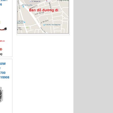
330 /
96
NĐ
ng
650W
r
P700
4Y8908