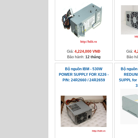
030L
Giá:
4,224,000 VNĐ
Giá:
4,
Bảo hành:
12 tháng
Bảo h
Bộ nguồn IBM - 530W
Bộ nguồn
POWER SUPPLY FOR X226 -
REDUN
P/N: 24R2660 / 24R2659
SUPPL for 
3