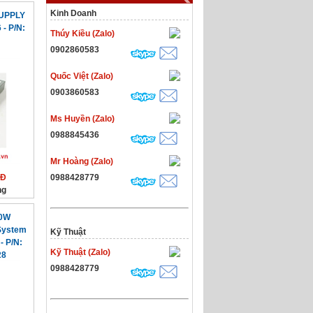
Kinh Doanh
SUPPLY
- P/N:
Thúy Kiều (Zalo)
0902860583
Quốc Việt (Zalo)
0903860583
Ms Huyền (Zalo)
0988845436
Mr Hoàng (Zalo)
NĐ
0988428779
ng
60W
System
Kỹ Thuật
- P/N:
Kỹ Thuật (Zalo)
28
0988428779