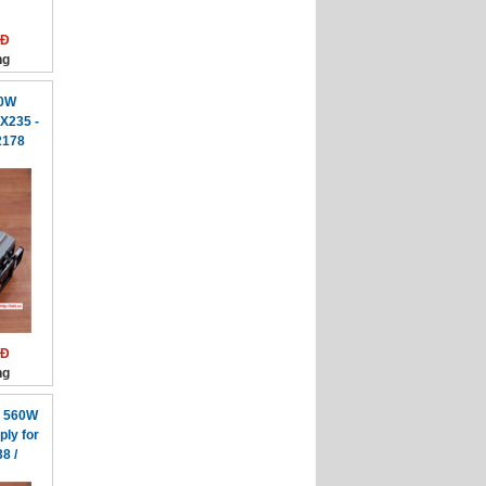
NĐ
ng
60W
X235 -
2178
NĐ
ng
s 560W
ly for
8 /