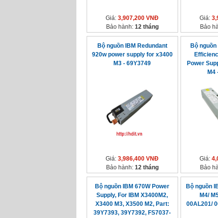
Giá:
3,907,200 VNĐ
Giá:
3,
Bảo hành:
12 tháng
Bảo h
Bộ nguồn IBM Redundant
Bộ nguồn 
920w power supply for x3400
Efficien
M3 - 69Y3749
Power Supp
M4 
Giá:
3,986,400 VNĐ
Giá:
4,
Bảo hành:
12 tháng
Bảo h
Bộ nguồn IBM 670W Power
Bộ nguồn I
Supply, For IBM X3400M2,
M4/ M
X3400 M3, X3500 M2, Part:
00AL201/ 
39Y7393, 39Y7392, FS7037-