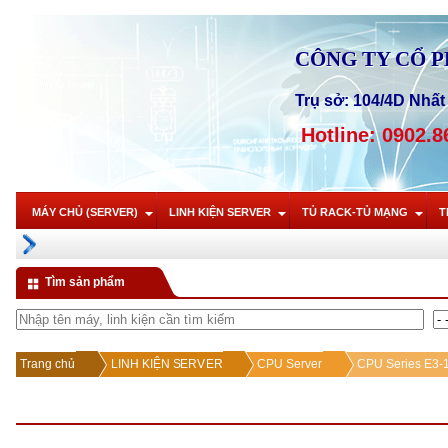
CÔNG TY CỔ 
Trụ sở: 104/4D Nhất 
Hotline: 0902.8
MÁY CHỦ (SERVER)
LINH KIỆN SERVER
TỦ RACK-TỦ MẠNG
T
Tìm sản phẩm
Trang chủ
LINH KIỆN SERVER
CPU Server
CPU Series E3-